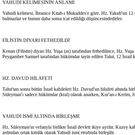
YAHUDİ KELİMESİNİN ANLAMI
Yahudi kelimesi, İbranice Kitab-ı Mukaddes'e göre, Hz. Yakub'un 12 o
bulmazlar ve bunun daha sonra icat edildiği düşüncesindedirler.
FİLİSTİN DİYARI FETHEDİLDİ
Kenan (Filistin) diyarı Hz. Yuşa (as) tarafından fethedilince, Hz. Yuşa bu 
Peygamber Samuel tarafından hükümdar tayin edilen Talut, 12 İsrail
HZ. DAVUD HİLAFETİ
Talut'tan sonra bütün İsrail kabileleri Hz. Davud'un hilafeti altında
Süleyman'ı sadece hükümdar (kral) olarak anarken, Kur'an-ı Kerim,
YAHUDİ İSMİ ALTINDA BİRLEŞME
Hz. Süleyman'ın vefatıyla birlikte İsrail devleti ikiye ayrılır. Kuzey k
ardından ortak kimlik olarak Yahudi ismi etrafında birleşilir.