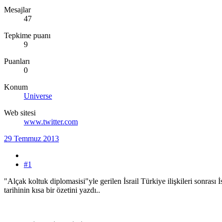
Mesajlar
47
Tepkime puanı
9
Puanları
0
Konum
Universe
Web sitesi
www.twitter.com
29 Temmuz 2013
#1
"Alçak koltuk diplomasisi"yle gerilen İsrail Türkiye ilişkileri sonrası
tarihinin kısa bir özetini yazdı..