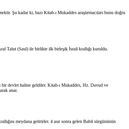
ektir. Şu kadar ki, bazı Kitab-ı Mukaddes araştırmacıları bunu doğru
l Talut (Saul) ile birlikte ilk birleşik İsrail krallığı kuruldu.
ü bir devlet haline geldiler. Kitab-ı Mukaddes, Hz. Davud ve
arak anar.
 krallığını meydana getirirler. 4 asır sonra gelen Babil sürgününün