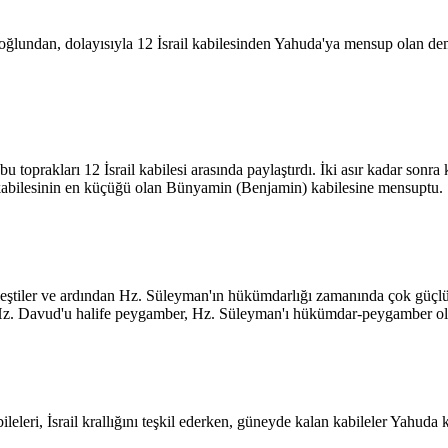
ğlundan, dolayısıyla 12 İsrail kabilesinden Yahuda'ya mensup olan dem
toprakları 12 İsrail kabilesi arasında paylaştırdı. İki asır kadar sonra kra
 kabilesinin en küçüğü olan Bünyamin (Benjamin) kabilesine mensuptu.
 birleştiler ve ardından Hz. Süleyman'ın hükümdarlığı zamanında çok güçl
 Hz. Davud'u halife peygamber, Hz. Süleyman'ı hükümdar-peygamber ol
abileleri, İsrail krallığını teşkil ederken, güneyde kalan kabileler Yahuda