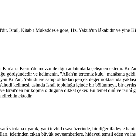
il'dir. İsrail, Kitab-ı Mukaddes'e göre, Hz. Yakub'un lâkabıdır ve yine
n Kur'an-ı Kerim'de mevzu ile ilgili anlatımlarla çelişmemektedir. Kur'a
ğu görüşündedir ve kelimenin, "Allah'ın tertemiz kulu" manâsına geldiğin
an Kur'an, Yahudilere sahip oldukları gerçek değer noktasında yaklaşır 
Yahudi kelimesi, aslında İsrail topluluğu içinde bir bölünmeyi, bir ayrı
 ve İsrail'den bir kopma olduğuna dikkat çeker. Bu temel dinî ve tarihî 
endirebilmektedir.
 insanî vicdana uyarak, yani tevhid esası üzerinde, bir diğer ifadeyle han
ları, içlerinden çıkan büyük peygamberlere, hidayeti temsil eden ve in