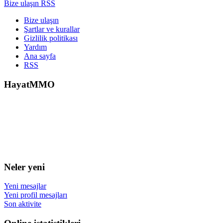
Bize ulaşın
RSS
Bize ulaşın
Şartlar ve kurallar
Gizlilik politikası
Yardım
Ana sayfa
RSS
HayatMMO
Neler yeni
Yeni mesajlar
Yeni profil mesajları
Son aktivite