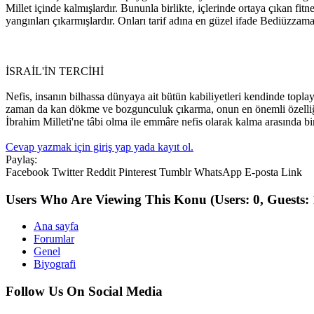
Millet içinde kalmışlardır. Bununla birlikte, içlerinde ortaya çıkan fi
yangınları çıkarmışlardır. Onları tarif adına en güzel ifade Bediüzzam
İSRAİL'İN TERCİHİ
Nefis, insanın bilhassa dünyaya ait bütün kabiliyetleri kendinde topl
zaman da kan dökme ve bozgunculuk çıkarma, onun en önemli özelliği o
İbrahim Milleti'ne tâbi olma ile emmâre nefis olarak kalma arasında bir
Cevap yazmak için giriş yap yada kayıt ol.
Paylaş:
Facebook
Twitter
Reddit
Pinterest
Tumblr
WhatsApp
E-posta
Link
Users Who Are Viewing This Konu
(Users: 0, Guests: 
Ana sayfa
Forumlar
Genel
Biyografi
Follow Us On Social Media