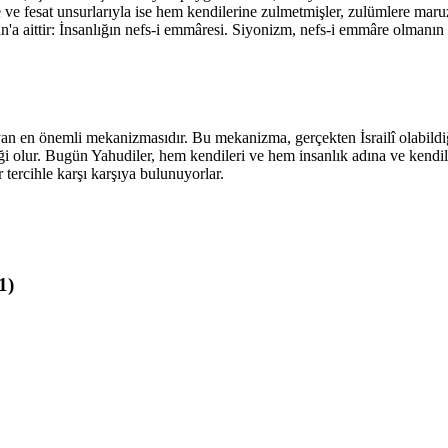
tne ve fesat unsurlarıyla ise hem kendilerine zulmetmişler, zulümlere mar
an'a aittir: İnsanlığın nefs-i emmâresi. Siyonizm, nefs-i emmâre olmanın
ayan en önemli mekanizmasıdır. Bu mekanizma, gerçekten İsrailî olabildi
lur. Bugün Yahudiler, hem kendileri ve hem insanlık adına ve kendileri
 tercihle karşı karşıya bulunuyorlar.
1)