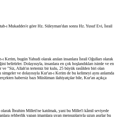
 Kitab-ı Mukaddes'e göre Hz. Süleyman'dan sonra Hz. Yusuf Evi, İsrail
n-ı Kerim, bugün Yahudi olarak anılan insanlara İsrail Oğulları olarak
i belirtirler. Dolayısıyla, insanlara en çok hoşlandıkları isimle ve en
ve "Siz, Allah'ın tertemiz bir kulu, 25 büyük rasûlden biri olan
lışı simgeler ve dolayısıyla Kur'an-ı Kerim de bu kelimeyi aynı anlamda
gerçekten habersiz bazı Müslüman ilahiyatçılar bile, Kur'an açıkça
if olarak İbrahim Milleti'ne katılmak, yani bu Millet'i kâmil seviyede
sanlara rehberlik yapan imamlara uyan mensuplarıyla uzun asırlar bu