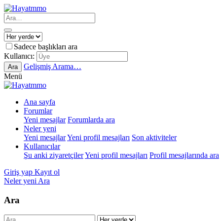
Sadece başlıkları ara
Kullanıcı:
Gelişmiş Arama…
Ara
Menü
Ana sayfa
Forumlar
Yeni mesajlar
Forumlarda ara
Neler yeni
Yeni mesajlar
Yeni profil mesajları
Son aktiviteler
Kullanıcılar
Şu anki ziyaretçiler
Yeni profil mesajları
Profil mesajlarında ara
Giriş yap
Kayıt ol
Neler yeni
Ara
Ara