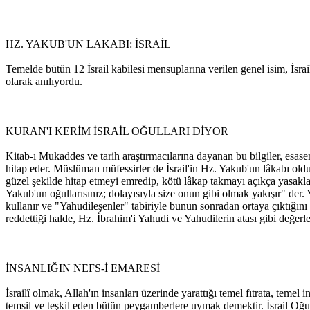
HZ. YAKUB'UN LAKABI: İSRAİL
Temelde bütün 12 İsrail kabilesi mensuplarına verilen genel isim, İsra
olarak anılıyordu.
KURAN'I KERİM İSRAİL OĞULLARI DİYOR
Kitab-ı Mukaddes ve tarih araştırmacılarına dayanan bu bilgiler, esase
hitap eder. Müslüman müfessirler de İsrail'in Hz. Yakub'un lâkabı oldu
güzel şekilde hitap etmeyi emredip, kötü lâkap takmayı açıkça yasaklay
Yakub'un oğullarısınız; dolayısıyla size onun gibi olmak yakışır" der. 
kullanır ve "Yahudileşenler" tabiriyle bunun sonradan ortaya çıktığını
reddettiği halde, Hz. İbrahim'i Yahudi ve Yahudilerin atası gibi değerl
İNSANLIĞIN NEFS-İ EMARESİ
İsrailî olmak, Allah'ın insanları üzerinde yarattığı temel fıtrata, temel
temsil ve teşkil eden bütün peygamberlere uymak demektir. İsrail Oğul