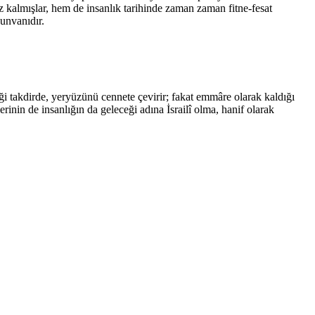
uz kalmışlar, hem de insanlık tarihinde zaman zaman fitne-fesat
 unvanıdır.
ği takdirde, yeryüzünü cennete çevirir; fakat emmâre olarak kaldığı
nin de insanlığın da geleceği adına İsrailî olma, hanif olarak