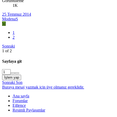
Görüntüleme
1K
25 Temmuz 2014
ModenaS
M
1
2
Sonraki
1 of 2
Sayfaya git
İşlem yap
Sonraki
Son
Buraya mesaj yazmak için üye olmanız gereklidir.
Ana sayfa
Forumlar
Eğlence
Resimli Paylaşımlar