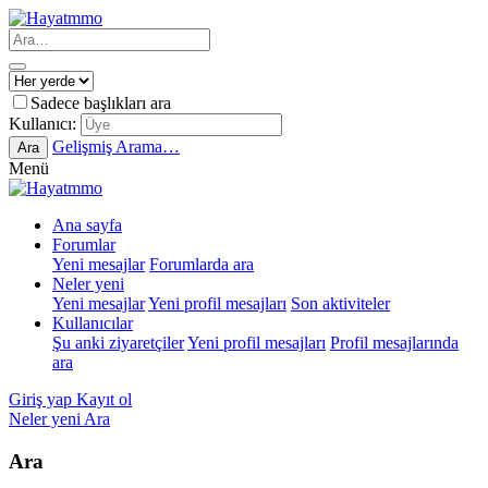
Sadece başlıkları ara
Kullanıcı:
Gelişmiş Arama…
Ara
Menü
Ana sayfa
Forumlar
Yeni mesajlar
Forumlarda ara
Neler yeni
Yeni mesajlar
Yeni profil mesajları
Son aktiviteler
Kullanıcılar
Şu anki ziyaretçiler
Yeni profil mesajları
Profil mesajlarında
ara
Giriş yap
Kayıt ol
Neler yeni
Ara
Ara