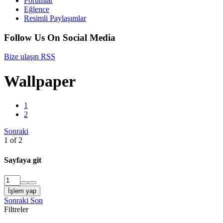
Forumlar
Eğlence
Resimli Paylaşımlar
Follow Us On Social Media
Bize ulaşın
RSS
Wallpaper
1
2
Sonraki
1 of 2
Sayfaya git
İşlem yap
Sonraki
Son
Filtreler