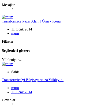
Mesajlar
2
Transformice Pazar Alanı | Örnek Konu |
11 Ocak 2014
mum
Filtreler
Seçilenleri göster:
Yükleniyor…
Sabit
Transformice'yi Bilgisayarınıza Yükleyin!
mum
11 Ocak 2014
Cevaplar
1