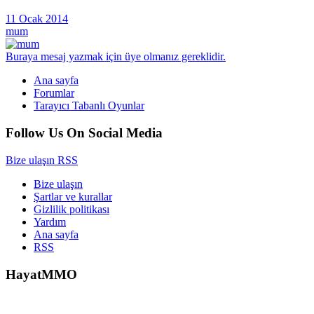
11 Ocak 2014
mum
Buraya mesaj yazmak için üye olmanız gereklidir.
Ana sayfa
Forumlar
Tarayıcı Tabanlı Oyunlar
Follow Us On Social Media
Bize ulaşın
RSS
Bize ulaşın
Şartlar ve kurallar
Gizlilik politikası
Yardım
Ana sayfa
RSS
HayatMMO