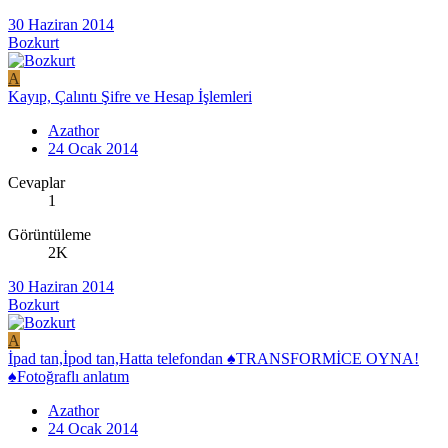
30 Haziran 2014
Bozkurt
A
Kayıp, Çalıntı Şifre ve Hesap İşlemleri
Azathor
24 Ocak 2014
Cevaplar
1
Görüntüleme
2K
30 Haziran 2014
Bozkurt
A
İpad tan,İpod tan,Hatta telefondan ♠TRANSFORMİCE OYNA!
♠Fotoğraflı anlatım
Azathor
24 Ocak 2014