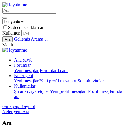
Sadece başlıkları ara
Kullanıcı:
Gelişmiş Arama…
Ara
Menü
Ana sayfa
Forumlar
Yeni mesajlar
Forumlarda ara
Neler yeni
Yeni mesajlar
Yeni profil mesajları
Son aktiviteler
Kullanıcılar
Şu anki ziyaretçiler
Yeni profil mesajları
Profil mesajlarında
ara
Giriş yap
Kayıt ol
Neler yeni
Ara
Ara