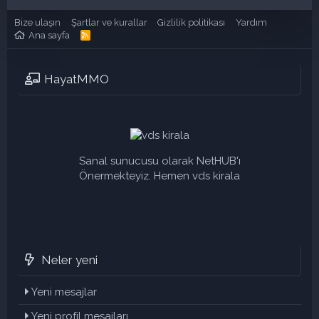
Bize ulaşın
Şartlar ve kurallar
Gizlilik politikası
Yardım
Ana sayfa
R
S
S
HayatMMO
Sanal sunucusu olarak NetHUB'ı
Önermekteyiz. Hemen vds kirala
Neler yeni
Yeni mesajlar
Yeni profil mesajları