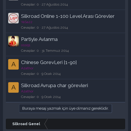
l
b
Cevaplar
0
27 Ağustos 2014
i
i
Silkroad Online 1-100 Level Arası Görevler
t
t
YaSa22
l
Cevaplar
0
27 Ağustos 2014
i
Partiyle Avlanma
ossi51
Cevaplar
0
31 Temmuz 2014
Chinese GorevLeri [1-90]
A
Azathor
Cevaplar
0
9 Ocak 2014
Silkroad Avrupa char görevleri
A
Azathor
Cevaplar
0
9 Ocak 2014
Buraya mesaj yazmak için üye olmanız gereklidir.
Silkroad Genel