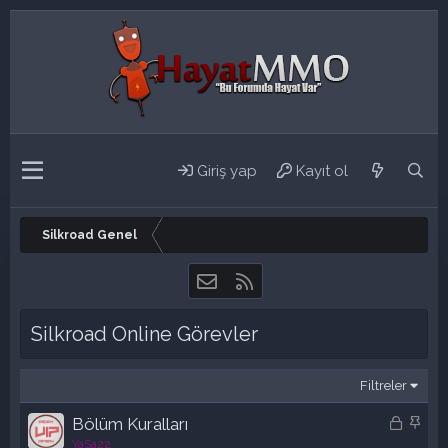
Giriş yap
Kayıt ol
Silkroad Genel
Bize ulaşın
RSS
Silkroad Online Görevler
Filtreler
K
S
Bölüm Kuralları
i
a
YaSa22