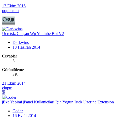
13 Ekim 2016
popiler.net
Ücretsiz Çalışan Wp Youtube Bot V2
Darkwins
18 Haziran 2014
Cevaplar
3
Görüntüleme
3K
21 Ekim 2014
cluptr
C
|Exe Yapimi |Panel Kullanicilari İçin Yogun İstek Üzerine Extension
Coder
16 Eylül 2014