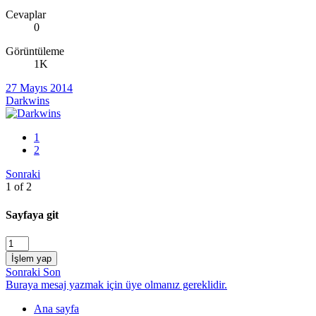
Cevaplar
0
Görüntüleme
1K
27 Mayıs 2014
Darkwins
1
2
Sonraki
1 of 2
Sayfaya git
İşlem yap
Sonraki
Son
Buraya mesaj yazmak için üye olmanız gereklidir.
Ana sayfa