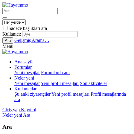
Sadece başlıkları ara
Kullanıcı:
Gelişmiş Arama…
Ara
Menü
Ana sayfa
Forumlar
Yeni mesajlar
Forumlarda ara
Neler yeni
Yeni mesajlar
Yeni profil mesajları
Son aktiviteler
Kullanıcılar
Şu anki ziyaretçiler
Yeni profil mesajları
Profil mesajlarında
ara
Giriş yap
Kayıt ol
Neler yeni
Ara
Ara