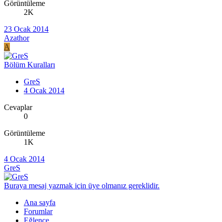
Görüntüleme
2K
23 Ocak 2014
Azathor
A
Bölüm Kuralları
GreS
4 Ocak 2014
Cevaplar
0
Görüntüleme
1K
4 Ocak 2014
GreS
Buraya mesaj yazmak için üye olmanız gereklidir.
Ana sayfa
Forumlar
Eğlence