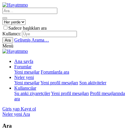
Sadece başlıkları ara
Kullanıcı:
Gelişmiş Arama…
Ara
Menü
Ana sayfa
Forumlar
Yeni mesajlar
Forumlarda ara
Neler yeni
Yeni mesajlar
Yeni profil mesajları
Son aktiviteler
Kullanıcılar
Şu anki ziyaretçiler
Yeni profil mesajları
Profil mesajlarında
ara
Giriş yap
Kayıt ol
Neler yeni
Ara
Ara