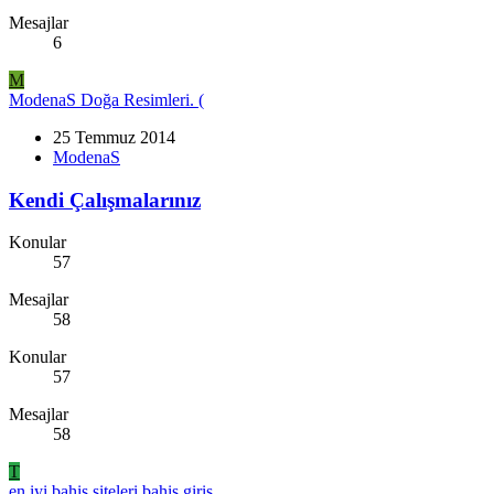
Mesajlar
6
M
ModenaS Doğa Resimleri. (
25 Temmuz 2014
ModenaS
Kendi Çalışmalarınız
Konular
57
Mesajlar
58
Konular
57
Mesajlar
58
T
en iyi bahis siteleri bahis giriş