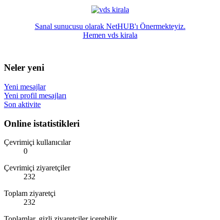
Sanal sunucusu olarak NetHUB'ı Önermekteyiz.
Hemen vds kirala
Neler yeni
Yeni mesajlar
Yeni profil mesajları
Son aktivite
Online istatistikleri
Çevrimiçi kullanıcılar
0
Çevrimiçi ziyaretçiler
232
Toplam ziyaretçi
232
Toplamlar, gizli ziyaretçiler içerebilir.