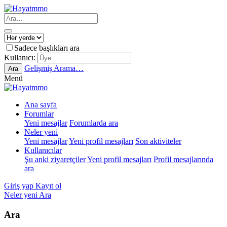
Sadece başlıkları ara
Kullanıcı:
Gelişmiş Arama…
Ara
Menü
Ana sayfa
Forumlar
Yeni mesajlar
Forumlarda ara
Neler yeni
Yeni mesajlar
Yeni profil mesajları
Son aktiviteler
Kullanıcılar
Şu anki ziyaretçiler
Yeni profil mesajları
Profil mesajlarında
ara
Giriş yap
Kayıt ol
Neler yeni
Ara
Ara