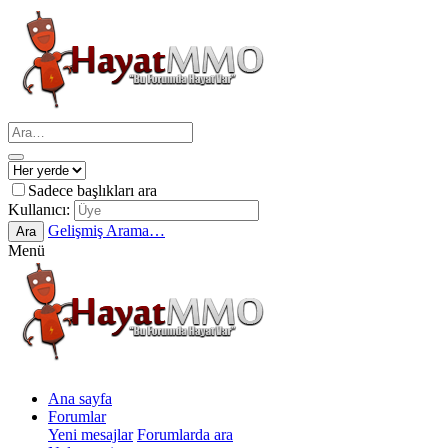
Sadece başlıkları ara
Kullanıcı:
Gelişmiş Arama…
Ara
Menü
Ana sayfa
Forumlar
Yeni mesajlar
Forumlarda ara