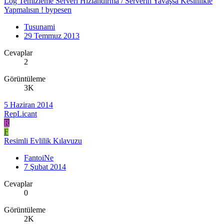
Log Temizleme Serveri Hızlandırma / Serverin Yavaşsa Kesinlikle
Yapmalısın ! bypesen
Tusunami
29 Temmuz 2013
Cevaplar
2
Görüntüleme
3K
5 Haziran 2014
RepLicant
R
F
Resimli Evlilik Kılavuzu
FantoiNe
7 Şubat 2014
Cevaplar
0
Görüntüleme
2K