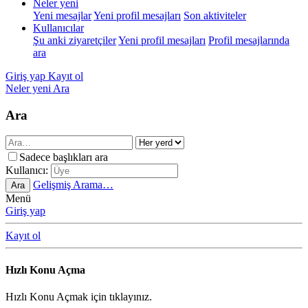
Neler yeni
Yeni mesajlar
Yeni profil mesajları
Son aktiviteler
Kullanıcılar
Şu anki ziyaretçiler
Yeni profil mesajları
Profil mesajlarında
ara
Giriş yap
Kayıt ol
Neler yeni
Ara
Ara
Sadece başlıkları ara
Kullanıcı:
Gelişmiş Arama…
Ara
Menü
Giriş yap
Kayıt ol
Hızlı Konu Açma
Hızlı Konu Açmak için tıklayınız.