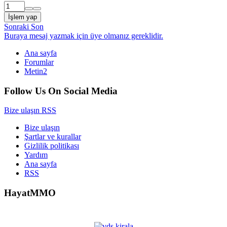
İşlem yap
Sonraki
Son
Buraya mesaj yazmak için üye olmanız gereklidir.
Ana sayfa
Forumlar
Metin2
Follow Us On Social Media
Bize ulaşın
RSS
Bize ulaşın
Şartlar ve kurallar
Gizlilik politikası
Yardım
Ana sayfa
RSS
HayatMMO