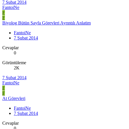
7 Şubat 2014
FantoiNe
F
F
Biyolog Bütün Sayfa Görevleri Ayrıntılı Anlatim
FantoiNe
7 Şubat 2014
Cevaplar
0
Görüntüleme
2K
7 Şubat 2014
FantoiNe
F
F
At Görevleri
FantoiNe
7 Şubat 2014
Cevaplar
0