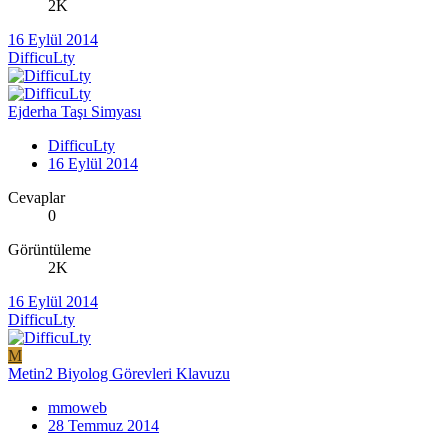
2K
16 Eylül 2014
DifficuLty
Ejderha Taşı Simyası
DifficuLty
16 Eylül 2014
Cevaplar
0
Görüntüleme
2K
16 Eylül 2014
DifficuLty
M
Metin2 Biyolog Görevleri Klavuzu
mmoweb
28 Temmuz 2014