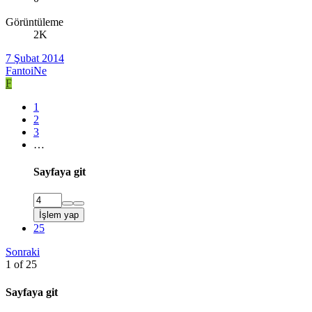
Görüntüleme
2K
7 Şubat 2014
FantoiNe
F
1
2
3
…
Sayfaya git
İşlem yap
25
Sonraki
1 of 25
Sayfaya git