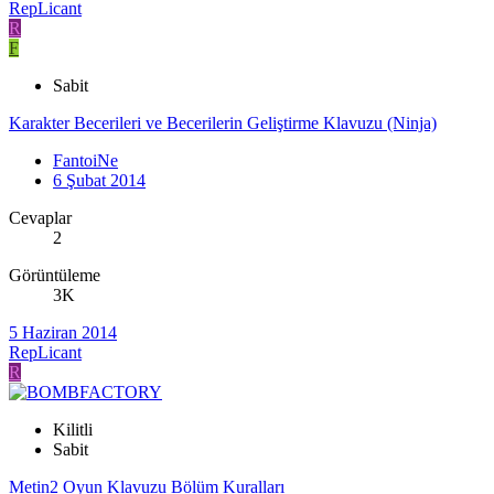
RepLicant
R
F
Sabit
Karakter Becerileri ve Becerilerin Geliştirme Klavuzu (Ninja)
FantoiNe
6 Şubat 2014
Cevaplar
2
Görüntüleme
3K
5 Haziran 2014
RepLicant
R
Kilitli
Sabit
Metin2 Oyun Klavuzu Bölüm Kuralları