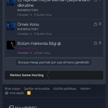
i
a
dikkatine
l
b
BOMBFACTORY
i
i
Cevaplar
0
6 Şubat 2014
t
t
K
S
Örnek Konu
l
i
a
BOMBFACTORY
i
l
b
Cevaplar
0
6 Şubat 2014
i
i
K
S
Bölüm Hakkında Bilgi @
t
t
i
a
UsanmazCrazy
l
l
b
Cevaplar
0
4 Ocak 2014
i
i
i
Buraya mesaj yazmak için üye olmanız gereklidir.
t
t
l
i
Metin2 Game Hosting
Bize ulaşın
Şartlar ve kurallar
Gizlilik politikası
Yardım
Ana sayfa
R
S
S
HayatMMO