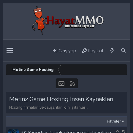
Giriş yap
Kayıt ol
Metin2 Game Hosting
Bize ulaşın
RSS
Metin2 Game Hosting İnsan Kaynakları
Hosting firmaları ve çalışanları için iş ilanları..
Filtreler
K
S
15 Yaşından Küçük eleman çalıştıranların