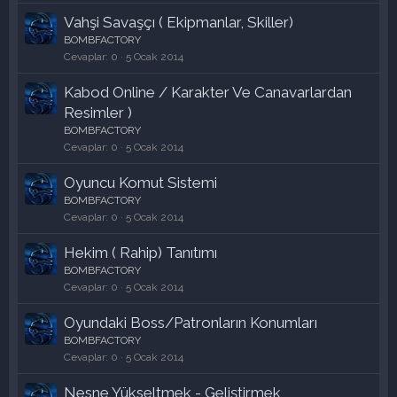
Vahşi Savaşçı ( Ekipmanlar, Skiller)
BOMBFACTORY
Cevaplar
0
5 Ocak 2014
Kabod Online / Karakter Ve Canavarlardan
Resimler )
BOMBFACTORY
Cevaplar
0
5 Ocak 2014
Oyuncu Komut Sistemi
BOMBFACTORY
Cevaplar
0
5 Ocak 2014
Hekim ( Rahip) Tanıtımı
BOMBFACTORY
Cevaplar
0
5 Ocak 2014
Oyundaki Boss/Patronların Konumları
BOMBFACTORY
Cevaplar
0
5 Ocak 2014
Nesne Yükseltmek - Geliştirmek