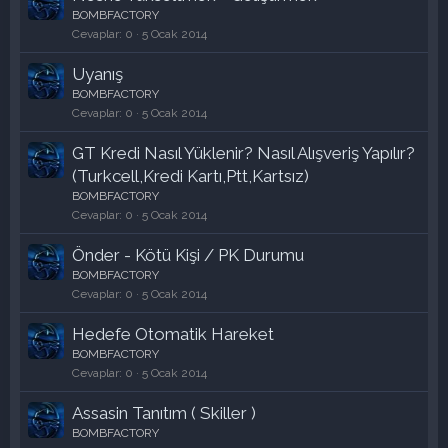
BOMBFACTORY
Cevaplar
0
5 Ocak 2014
Uyanış
BOMBFACTORY
Cevaplar
0
5 Ocak 2014
GT Kredi Nasıl Yüklenir? Nasıl Alışveriş Yapılır?
(Turkcell,Kredi Kartı,Ptt,Kartsız)
BOMBFACTORY
Cevaplar
0
5 Ocak 2014
Önder - Kötü Kişi / PK Durumu
BOMBFACTORY
Cevaplar
0
5 Ocak 2014
Hedefe Otomatik Hareket
BOMBFACTORY
Cevaplar
0
5 Ocak 2014
Assasin Tanıtım ( Skiller )
BOMBFACTORY