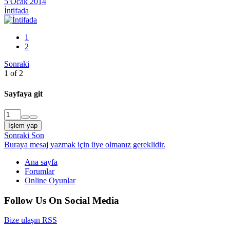
5 Ocak 2014
İntifada
1
2
Sonraki
1 of 2
Sayfaya git
İşlem yap
Sonraki
Son
Buraya mesaj yazmak için üye olmanız gereklidir.
Ana sayfa
Forumlar
Online Oyunlar
Follow Us On Social Media
Bize ulaşın
RSS