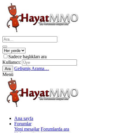
Sadece başlıkları ara
Kullanıcı:
Gelişmiş Arama…
Ara
Menü
Ana sayfa
Forumlar
Yeni mesajlar
Forumlarda ara