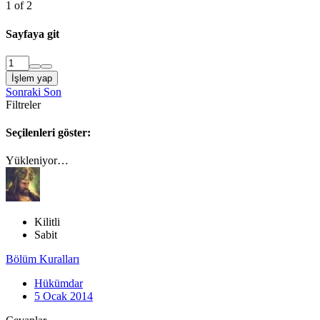
1 of 2
Sayfaya git
İşlem yap
Sonraki
Son
Filtreler
Seçilenleri göster:
Yükleniyor…
Kilitli
Sabit
Bölüm Kuralları
Hükümdar
5 Ocak 2014