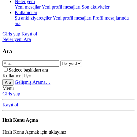
Neler yeni
Yeni mesajlar
Yeni profil mesajları
Son aktiviteler
Kullanıcılar
Şu anki ziyaretçiler
Yeni profil mesajları
Profil mesajlarında
ara
Giriş yap
Kayıt ol
Neler yeni
Ara
Ara
Sadece başlıkları ara
Kullanıcı:
Gelişmiş Arama…
Ara
Menü
Giriş yap
Kayıt ol
Hızlı Konu Açma
Hızlı Konu Açmak için tıklayınız.