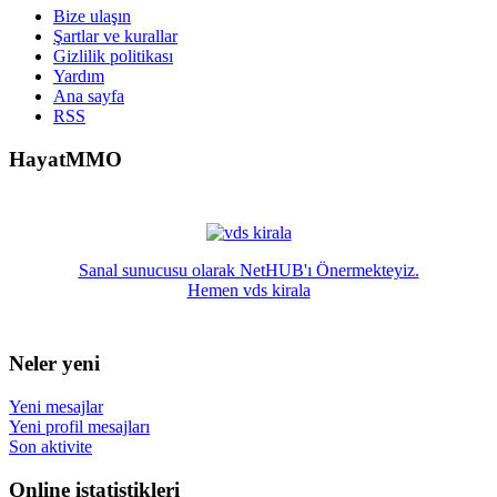
Bize ulaşın
Şartlar ve kurallar
Gizlilik politikası
Yardım
Ana sayfa
RSS
HayatMMO
Sanal sunucusu olarak NetHUB'ı Önermekteyiz.
Hemen vds kirala
Neler yeni
Yeni mesajlar
Yeni profil mesajları
Son aktivite
Online istatistikleri