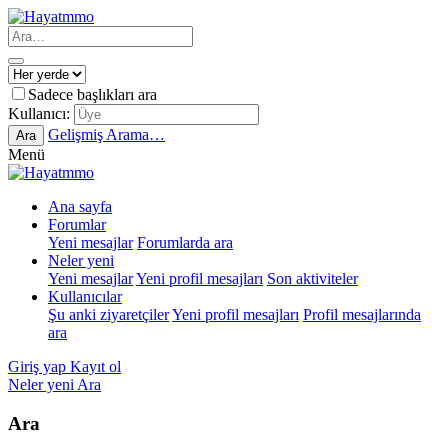
Sadece başlıkları ara
Kullanıcı:
Gelişmiş Arama…
Ara
Menü
Ana sayfa
Forumlar
Yeni mesajlar
Forumlarda ara
Neler yeni
Yeni mesajlar
Yeni profil mesajları
Son aktiviteler
Kullanıcılar
Şu anki ziyaretçiler
Yeni profil mesajları
Profil mesajlarında
ara
Giriş yap
Kayıt ol
Neler yeni
Ara
Ara