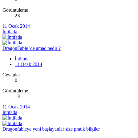
Görüntüleme
2K
11 Ocak 2014
İntifada
DragonFable 'de amaç nedir ?
İntifada
11 Ocak 2014
Cevaplar
0
Görüntüleme
1K
11 Ocak 2014
İntifada
Dragonfableye yeni başlayanlar size pratik bilgiler