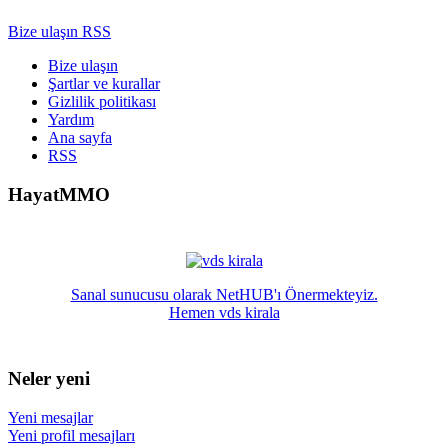
Bize ulaşın
RSS
Bize ulaşın
Şartlar ve kurallar
Gizlilik politikası
Yardım
Ana sayfa
RSS
HayatMMO
Sanal sunucusu olarak NetHUB'ı Önermekteyiz.
Hemen vds kirala
Neler yeni
Yeni mesajlar
Yeni profil mesajları