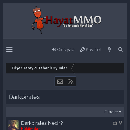
Giriş yap
Kayıt ol
Diğer Tarayıcı Tabanlı Oyunlar
Bize ulaşın
RSS
Darkpirates
Filtreler
K
S
Darkpirates Nedir?
i
a
Hükümdar