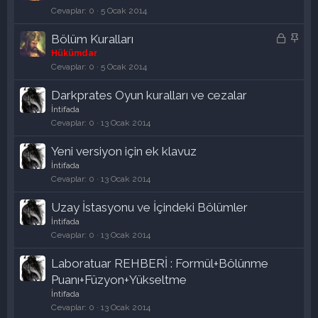
l
b
Cevaplar
0
5 Ocak 2014
i
i
K
S
Bölüm Kuralları
t
t
i
a
Hükümdar
l
l
b
Cevaplar
0
5 Ocak 2014
i
i
i
Darkprates Oyun kuralları ve cezalar
t
t
İntifada
l
Cevaplar
0
13 Ocak 2014
i
Yeni versiyon için ek klavuz
İntifada
Cevaplar
0
13 Ocak 2014
Uzay İstasyonu ve İçindeki Bölümler
İntifada
Cevaplar
0
13 Ocak 2014
Laboratuar REHBERİ : Formül+Bölünme
Puanı+Füzyon+Yükseltme
İntifada
Cevaplar
0
13 Ocak 2014