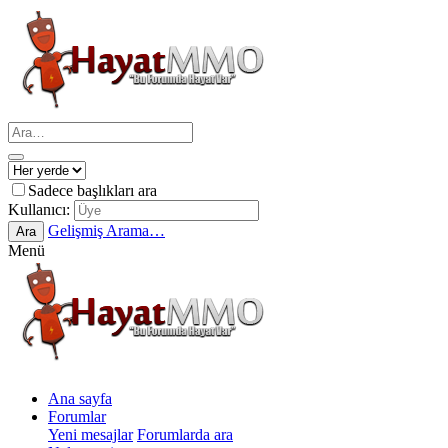
Sadece başlıkları ara
Kullanıcı:
Gelişmiş Arama…
Ara
Menü
Ana sayfa
Forumlar
Yeni mesajlar
Forumlarda ara