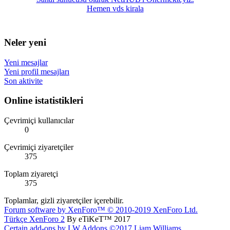
Hemen vds kirala
Neler yeni
Yeni mesajlar
Yeni profil mesajları
Son aktivite
Online istatistikleri
Çevrimiçi kullanıcılar
0
Çevrimiçi ziyaretçiler
375
Toplam ziyaretçi
375
Toplamlar, gizli ziyaretçiler içerebilir.
Forum software by XenForo™
© 2010-2019 XenForo Ltd.
Türkçe XenForo 2
By eTiKeT™ 2017
Certain add-ons by LW Addons
©2017 Liam Williams.