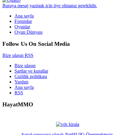
Buraya mesaj yazmak için üye olmanız gereklidir.
Ana sayfa
Forumlar
Oyunlar
Oyun Dünyası
Follow Us On Social Media
Bize ulaşın
RSS
Bize ulaşın
Şartlar ve kurallar
Gizlilik politikası
Yardım
Ana sayfa
RSS
HayatMMO
Sanal sunucusu olarak NetHUB'ı Önermekteyiz.