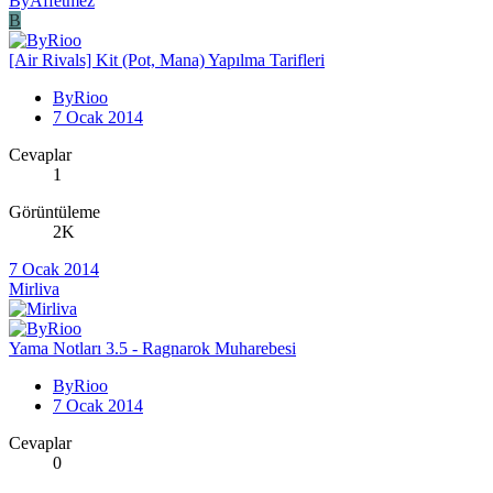
ByAffetmez
B
[Air Rivals] Kit (Pot, Mana) Yapılma Tarifleri
ByRioo
7 Ocak 2014
Cevaplar
1
Görüntüleme
2K
7 Ocak 2014
Mirliva
Yama Notları 3.5 - Ragnarok Muharebesi
ByRioo
7 Ocak 2014
Cevaplar
0