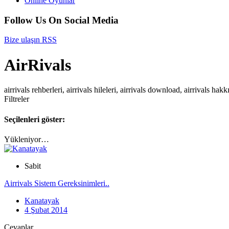
Online Oyunlar
Follow Us On Social Media
Bize ulaşın
RSS
AirRivals
airrivals rehberleri, airrivals hileleri, airrivals download, airrivals hakk
Filtreler
Seçilenleri göster:
Yükleniyor…
Sabit
Airrivals Sistem Gereksinimleri..
Kanatayak
4 Şubat 2014
Cevaplar