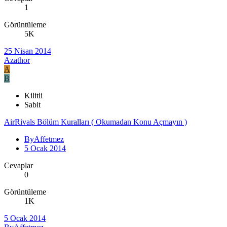
1
Görüntüleme
5K
25 Nisan 2014
Azathor
A
B
Kilitli
Sabit
AirRivals Bölüm Kuralları ( Okumadan Konu Açmayın )
ByAffetmez
5 Ocak 2014
Cevaplar
0
Görüntüleme
1K
5 Ocak 2014