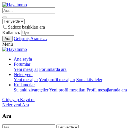
Sadece başlıkları ara
Kullanıcı:
Gelişmiş Arama…
Ara
Menü
Ana sayfa
Forumlar
Yeni mesajlar
Forumlarda ara
Neler yeni
Yeni mesajlar
Yeni profil mesajları
Son aktiviteler
Kullanıcılar
Şu anki ziyaretçiler
Yeni profil mesajları
Profil mesajlarında ara
Giriş yap
Kayıt ol
Neler yeni
Ara
Ara