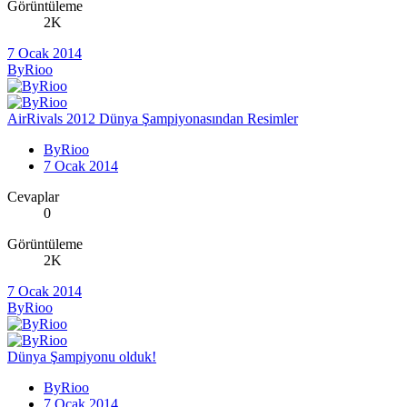
Görüntüleme
2K
7 Ocak 2014
ByRioo
AirRivals 2012 Dünya Şampiyonasından Resimler
ByRioo
7 Ocak 2014
Cevaplar
0
Görüntüleme
2K
7 Ocak 2014
ByRioo
Dünya Şampiyonu olduk!
ByRioo
7 Ocak 2014